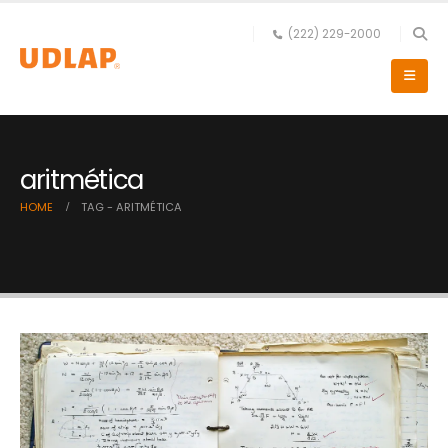
(222) 229-2000
aritmética
HOME
TAG -
ARITMÉTICA