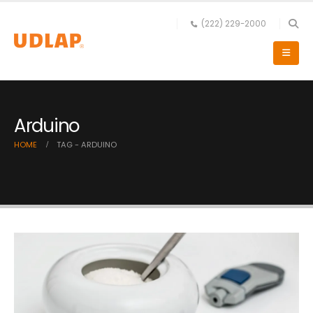
(222) 229-2000
Arduino
HOME
TAG -
ARDUINO