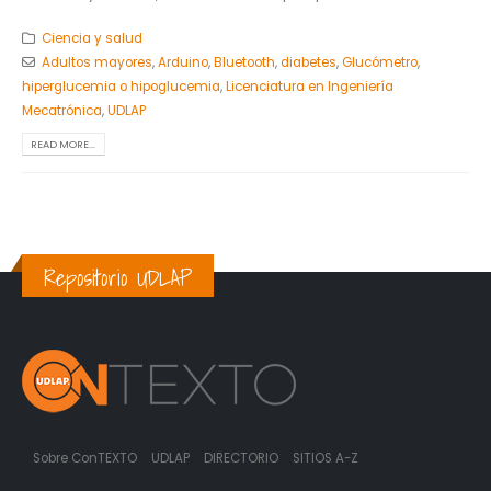
Ciencia y salud
Adultos mayores
,
Arduino
,
Bluetooth
,
diabetes
,
Glucómetro
,
hiperglucemia o hipoglucemia
,
Licenciatura en Ingeniería
Mecatrónica
,
UDLAP
READ MORE...
Repositorio UDLAP
Sobre ConTEXTO
UDLAP
DIRECTORIO
SITIOS A-Z