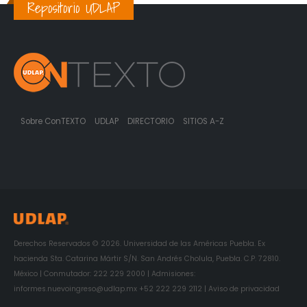
Repositorio UDLAP
Sobre ConTEXTO
UDLAP
DIRECTORIO
SITIOS A-Z
Derechos Reservados © 2026. Universidad de las Américas Puebla. Ex
hacienda Sta. Catarina Mártir S/N. San Andrés Cholula, Puebla. C.P. 72810.
México | Conmutador: 222 229 2000 | Admisiones:
informes.nuevoingreso@udlap.mx +52 222 229 2112 | Aviso de privacidad