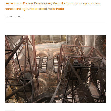
Leslie Naian Ramos Domínguez
,
Moquillo Canino
,
nanopartículas
,
nanotecnología
,
Plata coloial
,
Veterinaria.
READ MORE...