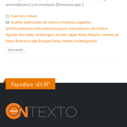
aromaticum) y la mostaza (Brassica spp.)...
Ciencia y salud
Aceites esenciales de clavo y mostaza
,
agentes
antimicrobianos naturales.Syzygium aromaticum
,
Ana Elena
Aguilar González
,
antifúngico
,
Aurelio López-Malo
,
Botrytis cinerea en
fresa
,
Brassica spp
,
Enrique Palou
,
fresas
,
Investigación
READ MORE...
Repositorio UDLAP