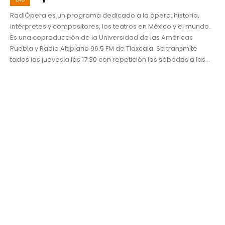
RadiÓpera es un programa dedicado a la ópera: historia,
intérpretes y compositores, los teatros en México y el mundo.
Es una coproducción de la Universidad de las Américas
Puebla y Radio Altiplano 96.5 FM de Tlaxcala. Se transmite
todos los jueves a las 17:30 con repetición los sábados a las...
Arte y cultura
Altiplano 96.5 FM de Tlaxcala Joaquín Cruz Martínez RadiÓpera
Vladimir Alejandro Sánchez
READ MORE...