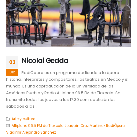
Nicolai Gedda
03
Dic
RadiÓpera es un programa dedicado a la ópera:
historia, intérpretes y compositores, los teatros en México y el
mundo. Es una coproducción de la Universidad de las
Américas Puebla y Radio Altiplano 96.5 FM de Tlaxcala. Se
transmite todos los jueves a las 17:30 con repetición los
sábados a las...
Arte y cultura
Altiplano 96.5 FM de Tlaxcala Joaquín Cruz Martínez RadiÓpera
Vladimir Alejandro Sánchez