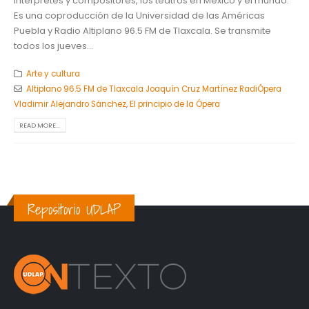
intérpretes y compositores, los teatros en México y el mundo.
Es una coproducción de la Universidad de las Américas
Puebla y Radio Altiplano 96.5 FM de Tlaxcala. Se transmite
todos los jueves...
Arte y cultura
Altiplano 96.5 FM de Tlaxcala Joaquín Cruz Martínez RadiÓpera
Vladimir Alejandro Sánchez
,
El principio de la Ópera
READ MORE...
Repositorio UDLAP