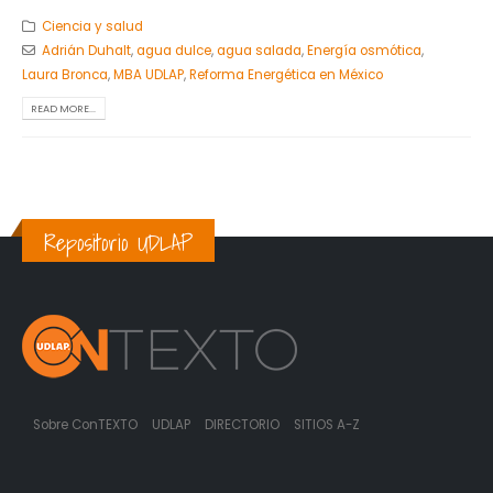
Ciencia y salud
Adrián Duhalt
,
agua dulce
,
agua salada
,
Energía osmótica
,
Laura Bronca
,
MBA UDLAP
,
Reforma Energética en México
READ MORE...
Repositorio UDLAP
Sobre ConTEXTO
UDLAP
DIRECTORIO
SITIOS A-Z