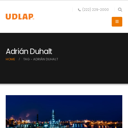
(222) 229-2000
Adrián Duhalt
HOME
TAG -
ADRIÁN DUHALT