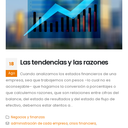
Las tendencias y las razones
18
Ago
Cuando analizamos los estados financieros de una
empresa, sea que trabajemos con pesos –lo cual no es
aconsejable– que hagamos la conversión a porcentajes o
que calculemos razones, que son relaciones entre cifras del
balance, del estado de resultados y del estado de flujo de
efectivo, debemos estar atentos a...
Negocios y finanzas
administración de cada empresa
,
crisis financiera
,