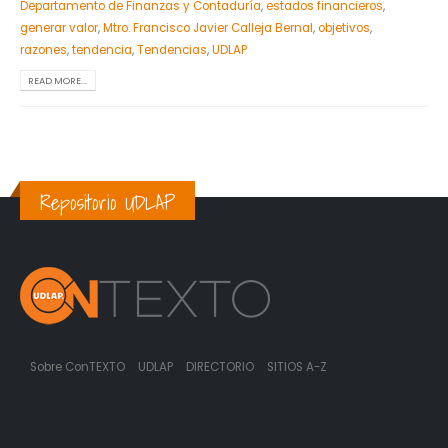
Departamento de Finanzas y Contaduría
,
estados financieros
,
generar valor
,
Mtro. Francisco Javier Calleja Bernal
,
objetivos
,
razones
,
tendencia
,
Tendencias
,
UDLAP
READ MORE...
Repositorio UDLAP
Sobre ConTEXTO
UDLAP
DIRECTORIO
SITIOS A-Z