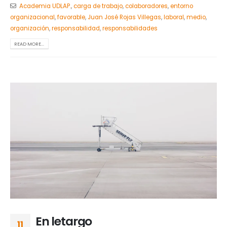
Academia UDLAP.
,
carga de trabajo
,
colaboradores
,
entorno
organizacional
,
favorable
,
Juan José Rojas Villegas
,
laboral
,
medio
,
organización
,
responsabilidad
,
responsabilidades
READ MORE...
En letargo
11