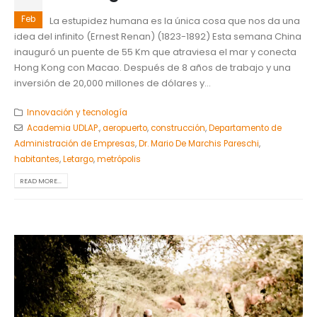
Feb
La estupidez humana es la única cosa que nos da una
idea del infinito (Ernest Renan) (1823-1892) Esta semana China
inauguró un puente de 55 Km que atraviesa el mar y conecta
Hong Kong con Macao. Después de 8 años de trabajo y una
inversión de 20,000 millones de dólares y...
Innovación y tecnología
Academia UDLAP.
,
aeropuerto
,
construcción
,
Departamento de
Administración de Empresas
,
Dr. Mario De Marchis Pareschi
,
habitantes
,
Letargo
,
metrópolis
READ MORE...