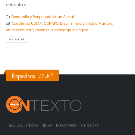
enfrenta el...
Desarrollo y Responsabilidad Social
Academia UDLAP.
,
CONAPO
,
Discriminación
,
edad Madura
,
envejecimiento
,
Jóvenes
,
sobrecarga biológica
READ MORE...
Repositorio UDLAP
Sobre ConTEXTO
UDLAP
DIRECTORIO
SITIOS A-Z