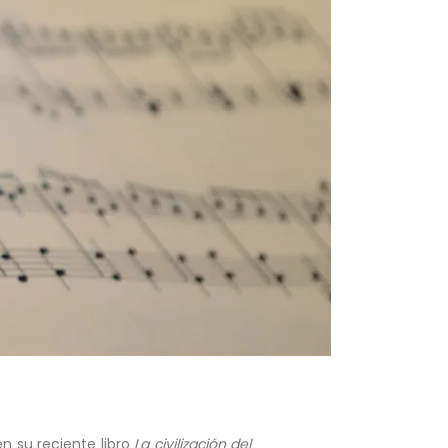
en su reciente libro
La civilización del