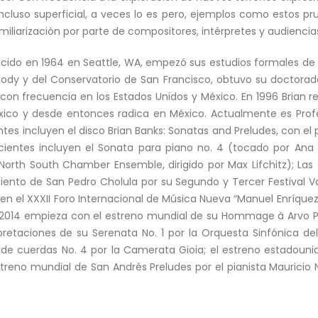
ncluso superficial, a veces lo es pero, ejemplos como estos p
iliarización por parte de compositores, intérpretes y audiencia
acido en 1964 en Seattle, WA, empezó sus estudios formales de 
ody y del Conservatorio de San Francisco, obtuvo su doctorado
con frecuencia en los Estados Unidos y México. En 1996 Brian re
ico y desde entonces radica en México. Actualmente es Profeso
es incluyen el disco Brian Banks: Sonatas and Preludes, con el 
cientes incluyen el Sonata para piano no. 4 (tocado por Ana M
North South Chamber Ensemble, dirigido por Max Lifchitz); La
nto de San Pedro Cholula por su Segundo y Tercer Festival Van
n el XXXII Foro Internacional de Música Nueva “Manuel Enríquez”
 2014 empieza con el estreno mundial de su Hommage à Arvo Pä
rpretaciones de su Serenata No. 1 por la Orquesta Sinfónica de
o de cuerdas No. 4 por la Camerata Gioia; el estreno estadoun
streno mundial de San Andrés Preludes por el pianista Mauricio 