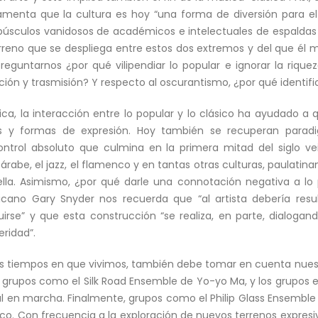
amenta que la cultura es hoy “una forma de diversión para el 
púsculos vanidosos de académicos e intelectuales de espaldas 
erreno que se despliega entre estos dos extremos y del que él m
reguntarnos ¿por qué vilipendiar lo popular e ignorar la riqu
ción y trasmisión? Y respecto al oscurantismo, ¿por qué identifi
úsica, la interacción entre lo popular y lo clásico ha ayudado 
cas y formas de expresión. Hoy también se recuperan para
ontrol absoluto que culmina en la primera mitad del siglo vei
 árabe, el jazz, el flamenco y en tantas otras culturas, paulat
lla. Asimismo, ¿por qué darle una connotación negativa a lo po
ericano Gary Snyder nos recuerda que “al artista debería resu
irse” y que esta construcción “se realiza, en parte, dialogan
ridad”.
r los tiempos en que vivimos, también debe tomar en cuenta nue
e grupos como el Silk Road Ensemble de Yo-yo Ma, y los grupos 
l en marcha. Finalmente, grupos como el Philip Glass Ensemble 
ógico. Con frecuencia a la exploración de nuevos terrenos expre