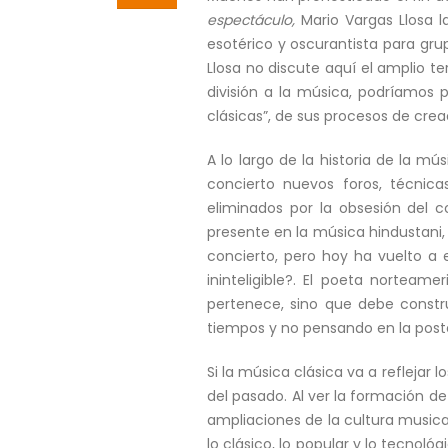
espectáculo,
Mario Vargas Llosa l
esotérico y oscurantista para gru
Llosa no discute aquí el amplio t
división a la música, podríamos p
clásicas”, de sus procesos de crea
A lo largo de la historia de la m
concierto nuevos foros, técni
eliminados por la obsesión del c
presente en la música hindustani,
concierto, pero hoy ha vuelto a e
ininteligible?. El poeta norteam
pertenece, sino que debe constru
tiempos y no pensando en la poste
Si la música clásica va a refleja
del pasado. Al ver la formación d
ampliaciones de la cultura musica
lo clásico, lo popular y lo tecnol