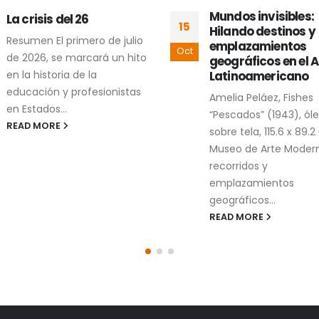
Mundos invisibles:
Contracartografí
24
Hilando destinos y
cholulteca de dos
emplazamientos
conflictos
Mar
geográficos en el Arte
socioambientales
Latinoamericano
La contracartografía 
Amelia Peláez, Fishes
dos conflictos
“Pescados” (1943), óleo
socioambientales en
sobre tela, 115.6 x 89.2 cm,
Cholula es un proyec
Museo de Arte Moderno Los
artístico compuesto 
recorridos y
imágenes, conversaci
emplazamientos
textos recopilados
geográficos...
caminando...
READ MORE
READ MORE