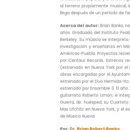
al terreno propiamente musical, i
llega después de un período de fam
Acerca del autor:
Brian Banks, n
años. Graduado del Instituto Peab
Berkeley. Su música se interpreta 
investigación y enseñanza en Méx
Américas-Puebla. Proyectos recient
por Centaur Records. Estrenos re
(estrenado en Nueva York por el 
obras encargadas por el Ayuntamie
estrenado por el Duo Hermida-Ito e
estrenado por Ensamble 3. El año
guitarrista Roberto Limón; e inte
Guerra, dir. huésped; su Cuartet
Max Lifchitz en Nueva York, y el e
de Música Nueva.
Por:
Dr. Brian Robert Banks