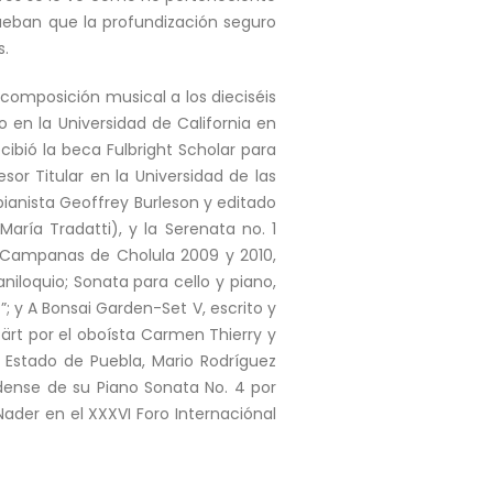
rueban que la profundización seguro
s.
composición musical a los dieciséis
 en la Universidad de California en
cibió la beca Fulbright Scholar para
r Titular en la Universidad de las
pianista Geoffrey Burleson y editado
aría Tradatti), y la Serenata no. 1
s Campanas de Cholula 2009 y 2010,
iloquio; Sonata para cello y piano,
; y A Bonsai Garden-Set V, escrito y
rt por el oboísta Carmen Thierry y
l Estado de Puebla, Mario Rodríguez
idense de su Piano Sonata No. 4 por
Nader en el XXXVI Foro Internaciónal