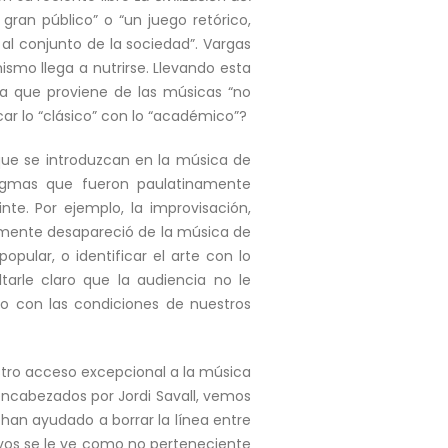
gran público” o “un juego retórico,
al conjunto de la sociedad”. Vargas
ismo llega a nutrirse. Llevando esta
eza que proviene de las músicas “no
car lo “clásico” con lo “académico”?
a que se introduzcan en la música de
digmas que fueron paulatinamente
nte. Por ejemplo, la improvisación,
inamente desapareció de la música de
pular, o identificar el arte con lo
ltarle claro que la audiencia no le
do con las condiciones de nuestros
stro acceso excepcional a la música
encabezados por Jordi Savall, vemos
han ayudado a borrar la línea entre
sivos se le ve como no perteneciente