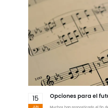
Opciones para el fut
15
JUN
Muchos han pronosticado el fin del