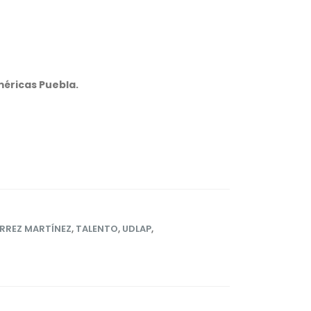
méricas Puebla.
ÉRREZ MARTÍNEZ
,
TALENTO
,
UDLAP
,