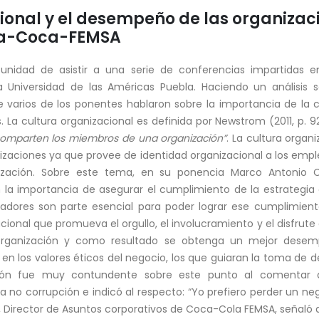
ional y el desempeño de las organizaci
ca-Coca-FEMSA
unidad de asistir a una serie de conferencias impartidas 
a Universidad de las Américas Puebla. Haciendo un análisis 
varios de los ponentes hablaron sobre la importancia de la cu
 La cultura organizacional es definida por Newstrom (2011, p. 
comparten los miembros de una organización”
. La cultura organ
nizaciones ya que provee de identidad organizacional a los em
ización. Sobre este tema, en su ponencia Marco Antonio 
la importancia de asegurar el cumplimiento de la estrategia o
adores son parte esencial para poder lograr ese cumplimient
ional que promueva el orgullo, el involucramiento y el disfrute
 organización y como resultado se obtenga un mejor desem
en los valores éticos del negocio, los que guiaran la toma de 
rón fue muy contundente sobre este punto al comentar q
a no corrupción e indicó al respecto: “Yo prefiero perder un ne
 Director de Asuntos corporativos de Coca-Cola FEMSA, señaló qu