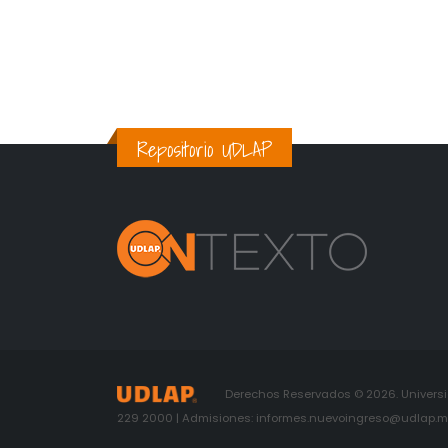
Repositorio UDLAP
Derechos Reservados © 2026. Universid
229 2000 | Admisiones: informes.nuevoingreso@udlap.mx 