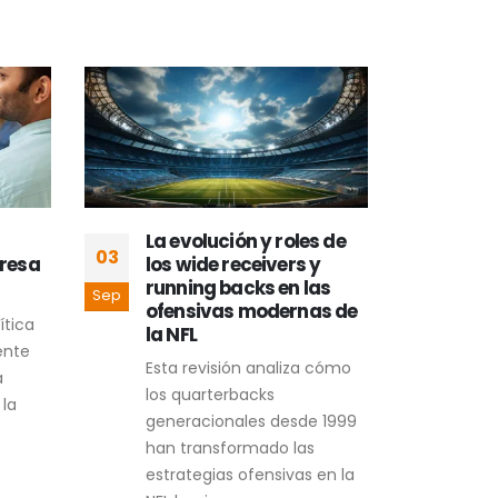
La evolución y roles de
Mill
03
13
presa
los wide receivers y
con
running backs en las
con
Sep
Ago
ofensivas modernas de
Com
ítica
la NFL
que 
ente
Esta revisión analiza cómo
cara
a
los quarterbacks
enra
 la
generacionales desde 1999
una 
han transformado las
emba
estrategias ofensivas en la
polít