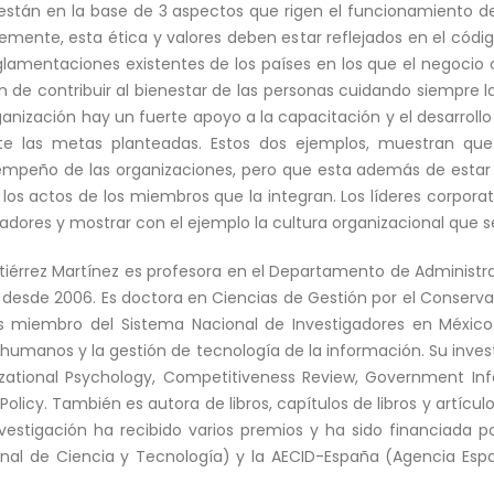
, están en la base de 3 aspectos que rigen el funcionamiento de
mente, esta ética y valores deben estar reflejados en el código
lamentaciones existentes de los países en los que el negocio 
n de contribuir al bienestar de las personas cuidando siempre l
anización hay un fuerte apoyo a la capacitación y el desarrollo
 las metas planteadas. Estos dos ejemplos, muestran que l
sempeño de las organizaciones, pero que esta además de esta
los actos de los miembros que la integran. Los líderes corporat
adores y mostrar con el ejemplo la cultura organizacional que 
Gutiérrez Martínez es profesora en el Departamento de Administ
desde 2006. Es doctora en Ciencias de Gestión por el Conservato
z es miembro del Sistema Nacional de Investigadores en México
 humanos y la gestión de tecnología de la información. Su inves
izational Psychology, Competitiveness Review, Government In
olicy. También es autora de libros, capítulos de libros y artíc
stigación ha recibido varios premios y ha sido financiada po
l de Ciencia y Tecnología) y la AECID-España (Agencia Espa