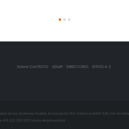
Sobre ConTEXTO
UDLAP
DIRECTORIO
SITIOS A-Z
ad de las Américas Puebla. Ex hacienda Sta. Catarina Mártir S/N. San Andrés 
+52 222 229 2112 | Aviso de privacidad