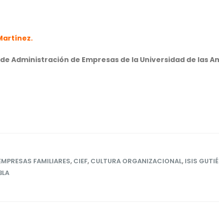
 Martínez.
e Administración de Empresas de la Universidad de las A
EMPRESAS FAMILIARES
,
CIEF
,
CULTURA ORGANIZACIONAL
,
ISIS GUTI
BLA