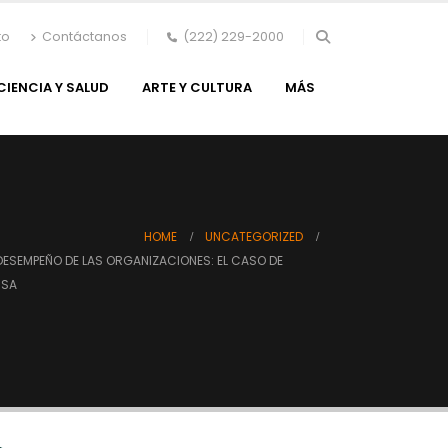
to
Contáctanos
(222) 229-2000
CIENCIA Y SALUD
ARTE Y CULTURA
MÁS
HOME
UNCATEGORIZED
DESEMPEÑO DE LAS ORGANIZACIONES: EL CASO DE
MSA