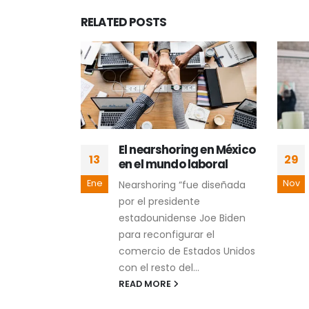
RELATED
POSTS
 Pieza
El nearshoring en México
13
29
sarrollo
en el mundo laboral
al
Ene
Nov
Nearshoring “fue diseñada
 o
por el presidente
s la más
estadounidense Joe Biden
el mercado
para reconfigurar el
ellos nacidos
comercio de Estados Unidos
...
con el resto del...
READ MORE