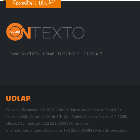
Repositorio UDLAP
Sobre ConTEXTO
UDLAP
DIRECTORIO
SITIOS A-Z
Derechos Reservados © 2026. Universidad de las Américas Puebla. Ex
hacienda Sta. Catarina Mártir S/N. San Andrés Cholula, Puebla. C.P. 72810.
México | Conmutador: 222 229 2000 | Admisiones:
informes.nuevoingreso@udlap.mx +52 222 229 2112 | Aviso de privacidad