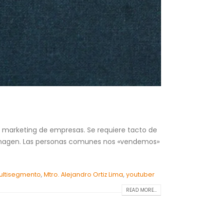
el marketing de empresas. Se requiere tacto de
de imagen. Las personas comunes nos «vendemos»
ltisegmento
,
Mtro. Alejandro Ortiz Lima
,
youtuber
READ MORE...