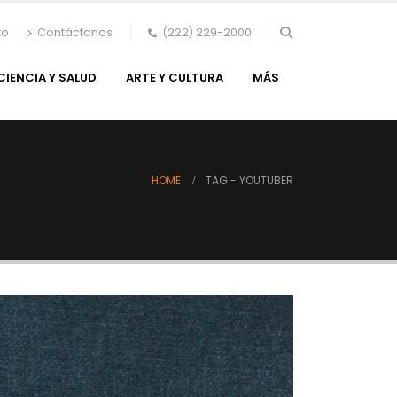
to
Contáctanos
(222) 229-2000
CIENCIA Y SALUD
ARTE Y CULTURA
MÁS
HOME
TAG -
YOUTUBER