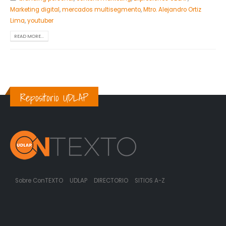
Marketing digital
,
mercados multisegmento
,
Mtro. Alejandro Ortiz
Lima
,
youtuber
READ MORE...
Repositorio UDLAP
Sobre ConTEXTO
UDLAP
DIRECTORIO
SITIOS A-Z