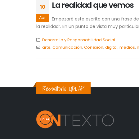
La realidad que vemos
10
Abr
Empezaré este escrito con una frase de
la realidad”. En un punto de vista muy particula
Desarrollo y Responsabilidad Social
arte
,
Comunicación
,
Conexión
,
digital
,
medios
,
m
Repositorio UDLAP