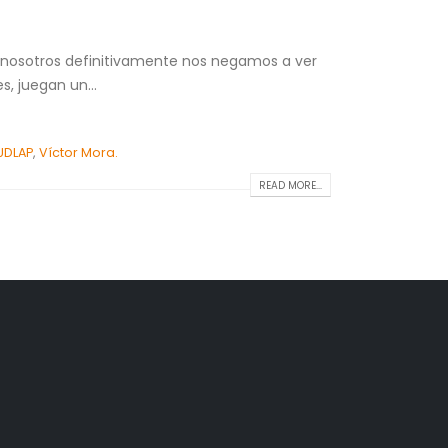
y nosotros definitivamente nos negamos a ver
s, juegan un...
UDLAP
,
Víctor Mora.
READ MORE...