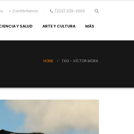
to
Contáctanos
(222) 229-2000
CIENCIA Y SALUD
ARTE Y CULTURA
MÁS
HOME
TAG -
VÍCTOR MORA.