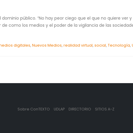
l dominio público. “No hay peor ciego que el que no quiere ver 
r de como los medios y el poder de la vigilancia de las sociedade
edios digitales
,
Nuevos Medios
,
realidad virtual
,
social
,
Tecnología
,
Sobre ConTEXTO
UDLAP
DIRECTORIO
SITIOS A-Z