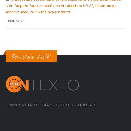
Iván Oropeza Pérez
,
Maestría en Arquitectura UDLAP
,
sistemas de
enfriamiento
,
VAC
,
ventilación natural
READ MORE...
Repositorio UDLAP
Sobre ConTEXTO
UDLAP
DIRECTORIO
SITIOS A-Z