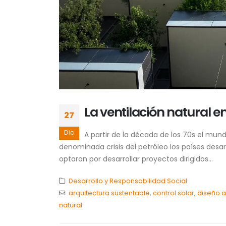
La ventilación natural en
27
Dic
A partir de la década de los 70s el mun
denominada crisis del petróleo los países des
optaron por desarrollar proyectos dirigidos...
Desarrollo y Responsabilidad Social
arquitectura sustentable
,
control solar
,
diseño a
natural