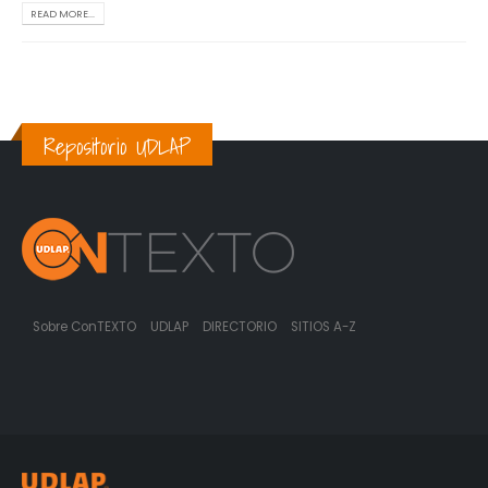
READ MORE...
Repositorio UDLAP
Sobre ConTEXTO
UDLAP
DIRECTORIO
SITIOS A-Z