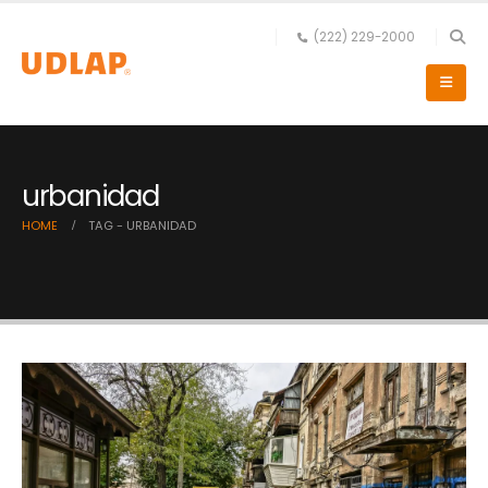
(222) 229-2000
urbanidad
HOME
TAG -
URBANIDAD