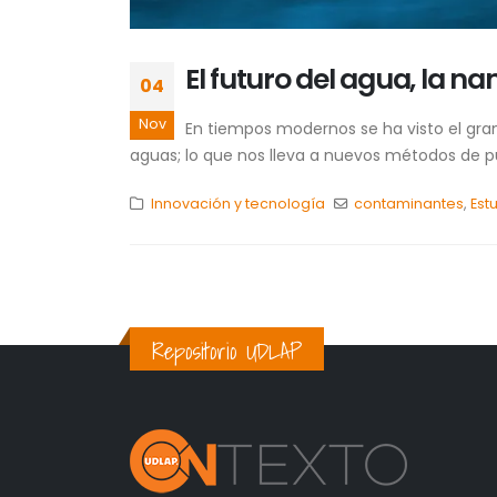
El futuro del agua, la na
04
Nov
En tiempos modernos se ha visto el gran 
aguas; lo que nos lleva a nuevos métodos de pur
Innovación y tecnología
contaminantes
,
Est
Repositorio UDLAP