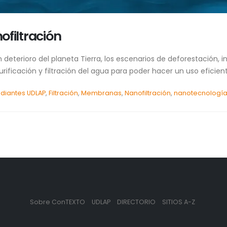
nofiltración
deterioro del planeta Tierra, los escenarios de deforestación, i
ificación y filtración del agua para poder hacer un uso eficient
udiantes UDLAP
,
Filtración
,
Membranas
,
Nanofiltración
,
nanotecnologí
Sobre ConTEXTO
UDLAP
DIRECTORIO
SITIOS A-Z