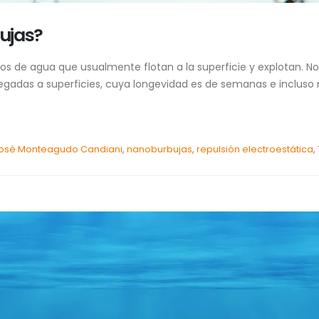
ujas?
os de agua que usualmente flotan a la superficie y explotan. N
adas a superficies, cuya longevidad es de semanas e incluso mes
José Monteagudo Candiani
,
nanoburbujas
,
repulsión electroestática
,