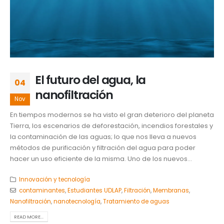
El futuro del agua, la
04
nanofiltración
Nov
En tiempos modernos se ha visto el gran deterioro del planeta
Tierra, los escenarios de deforestación, incendios forestales y
la contaminación de las aguas; lo que nos lleva a nuevos
métodos de purificación y filtración del agua para poder
hacer un uso eficiente de la misma. Uno de los nuevos...
Innovación y tecnología
contaminantes
,
Estudiantes UDLAP
,
Filtración
,
Membranas
,
Nanofiltración
,
nanotecnología
,
Tratamiento de aguas
READ MORE...