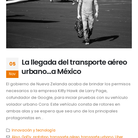
La llegada del transporte aéreo
05
urbano…a México
Nov
El gobierno de Nueva Zelanda acaba de brindar los permisos
necesarios a la empresa Kitty Hawk de Larry Page,
cofundador de Google, para iniciar pruebas con su vehículo
volador urbano Cora. Este vehículo consta de rotores en
ambas alas y se espera que sea uno de los principales
protagonistas en...
Innovación y tecnología
Akxo
,
GoFly
,
prototipo
,
transporte aéreo
,
transporte urbano
,
Uber