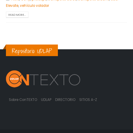
Elevate
,
vehículo volador
READ MORE...
Repositorio UDLAP
Sobre ConTEXTO
UDLAP
DIRECTORIO
SITIOS A-Z