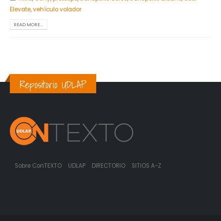
Elevate
,
vehículo volador
READ MORE...
Repositorio UDLAP
Sobre ConTEXTO
UDLAP
DIRECTORIO
SITIOS A-Z