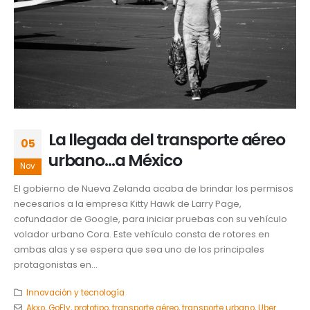
La llegada del transporte aéreo
05
urbano…a México
Nov
El gobierno de Nueva Zelanda acaba de brindar los permisos
necesarios a la empresa Kitty Hawk de Larry Page,
cofundador de Google, para iniciar pruebas con su vehículo
volador urbano Cora. Este vehículo consta de rotores en
ambas alas y se espera que sea uno de los principales
protagonistas en...
Innovación y tecnología
Akxo
,
GoFly
,
prototipo
,
transporte aéreo
,
transporte urbano
,
Uber