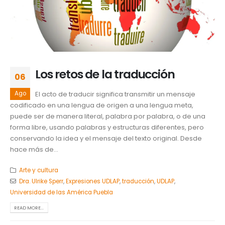
Los retos de la traducción
06
Ago
El acto de traducir significa transmitir un mensaje
codificado en una lengua de origen a una lengua meta,
puede ser de manera literal, palabra por palabra, o de una
forma libre, usando palabras y estructuras diferentes, pero
conservando la idea y el mensaje del texto original. Desde
hace más de...
Arte y cultura
Dra. Ulrike Sperr
,
Expresiones UDLAP
,
traducción
,
UDLAP
,
Universidad de las América Puebla
READ MORE...