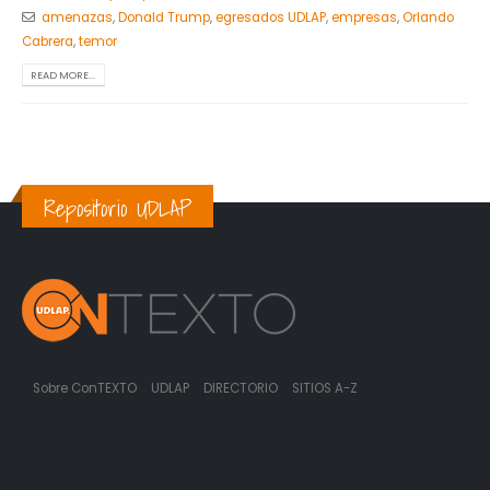
amenazas
,
Donald Trump
,
egresados UDLAP
,
empresas
,
Orlando
Cabrera
,
temor
READ MORE...
Repositorio UDLAP
Sobre ConTEXTO
UDLAP
DIRECTORIO
SITIOS A-Z