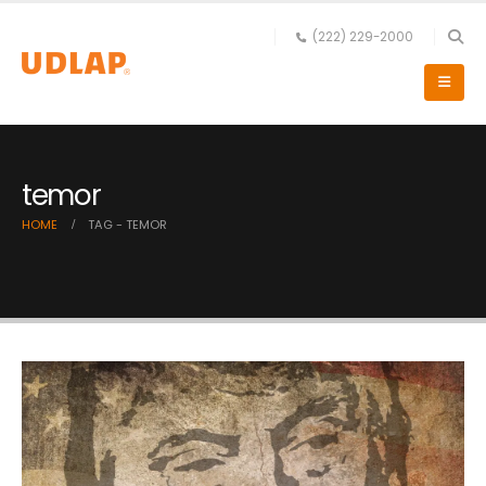
(222) 229-2000
temor
HOME
TAG -
TEMOR