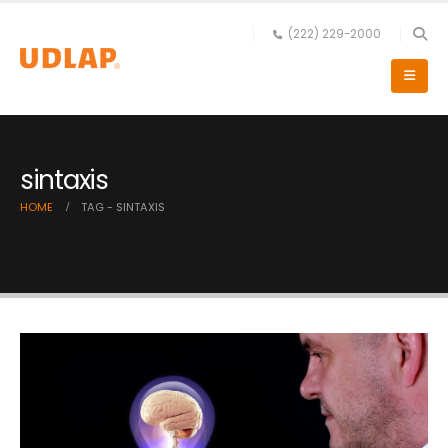
(222) 229-2000
sintaxis
HOME
TAG -
SINTAXIS