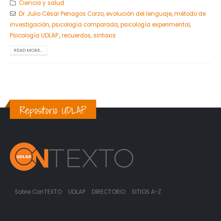
Ciencia y salud
Dr. Julio César Penagos Corzo
,
evolución del lenguaje
,
método de
investigación
,
psicología comparada
,
psicología experimental
,
Psicología UDLAP.
,
recuerdos
,
sintaxis
READ MORE...
Repositorio UDLAP
Sobre ConTEXTO
UDLAP
DIRECTORIO
SITIOS A-Z