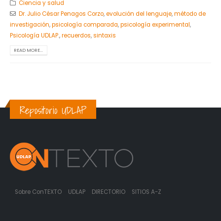
Ciencia y salud
Dr. Julio César Penagos Corzo
,
evolución del lenguaje
,
método de
investigación
,
psicología comparada
,
psicología experimental
,
Psicología UDLAP.
,
recuerdos
,
sintaxis
READ MORE...
Repositorio UDLAP
Sobre ConTEXTO
UDLAP
DIRECTORIO
SITIOS A-Z