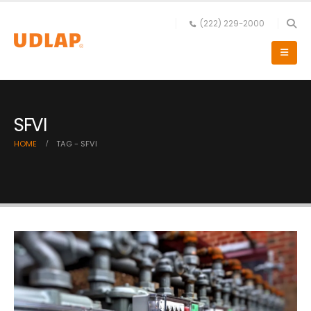
(222) 229-2000
SFVI
HOME
TAG -
SFVI