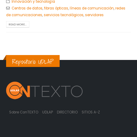
Innovación y tecnología
Centros de datos
,
fibras ópticas
,
líneas de comunicación
,
redes
de comunicaciones
,
servicios tecnológicos
,
servidores
READ MORE...
Repositorio UDLAP
Sobre ConTEXTO
UDLAP
DIRECTORIO
SITIOS A-Z