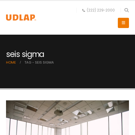
(222) 229-2000
seis sigma
HOME
TAG -
SEIS SIGMA