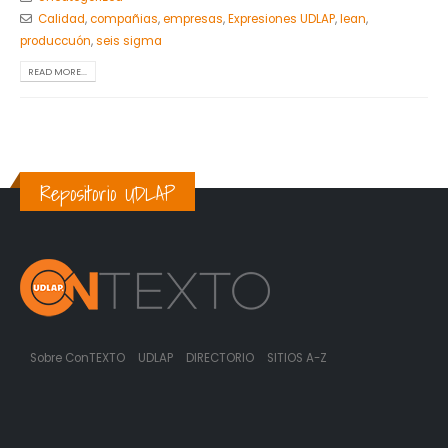
Calidad
,
compañias
,
empresas
,
Expresiones UDLAP
,
lean
,
produccuón
,
seis sigma
READ MORE...
Repositorio UDLAP
Sobre ConTEXTO
UDLAP
DIRECTORIO
SITIOS A-Z