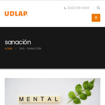
(222) 229-2000
sanación
HOME
TAG -
SANACIÓN