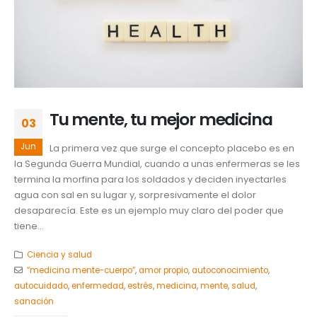
Tu mente, tu mejor medicina
03
Jun
La primera vez que surge el concepto placebo es en
la Segunda Guerra Mundial, cuando a unas enfermeras se les
termina la morfina para los soldados y deciden inyectarles
agua con sal en su lugar y, sorpresivamente el dolor
desaparecía. Este es un ejemplo muy claro del poder que
tiene...
Ciencia y salud
“medicina mente-cuerpo”
,
amor propio
,
autoconocimiento
,
autocuidado
,
enfermedad
,
estrés
,
medicina
,
mente
,
salud
,
sanación