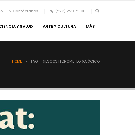
to
Contáctanos
(222) 229-2000
CIENCIA Y SALUD
ARTE Y CULTURA
MÁS
HOME
TAG -
RIESGOS HIDROMETEOROLÓGICO