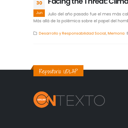
Facing the Threat: Cli
30
Jun
Julio del año pasado fue el mes más ca
Más allá de la polémica sobre el papel del ho
Desarrollo y Responsabilidad Social
,
Memoria
Repositorio UDLAP