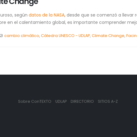
mate Change
luroso, según
datos de la NASA
, desde que se comenzó a llevar re
mbre en el calentamiento global, es importante comprender mejo
cambio climático
,
Cátedra UNESCO - UDLAP
,
Climate Change
,
Facin
Sobre ConTEXTO
UDLAP
DIRECTORIO
SITIOS A-Z