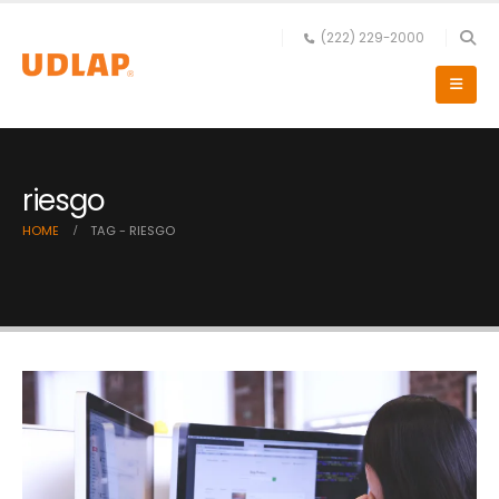
(222) 229-2000
riesgo
HOME
TAG -
RIESGO