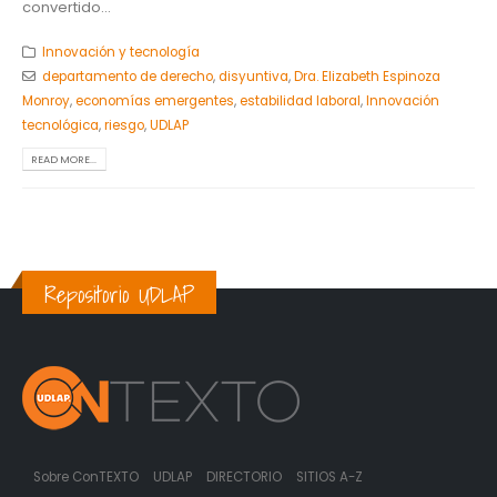
convertido...
Innovación y tecnología
departamento de derecho
,
disyuntiva
,
Dra. Elizabeth Espinoza
Monroy
,
economías emergentes
,
estabilidad laboral
,
Innovación
tecnológica
,
riesgo
,
UDLAP
READ MORE...
Repositorio UDLAP
Sobre ConTEXTO
UDLAP
DIRECTORIO
SITIOS A-Z