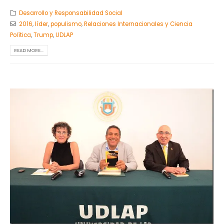
Desarrollo y Responsabilidad Social
2016
,
líder
,
populismo
,
Relaciones Internacionales y Ciencia
Política
,
Trump
,
UDLAP
READ MORE...