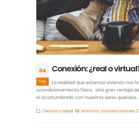
Conexión: ¿real o virtual
04
Sep
La realidad que estamos viviendo nos ha
acondicionamiento físico. Una gran ventaja 
el acostumbrado con nuestros seres queridos...
Ciencia y salud
armonía
,
comunicaciones
,
C