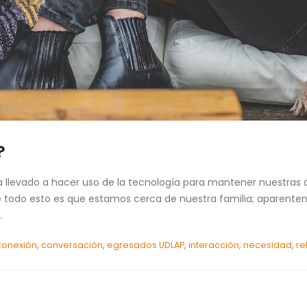
?
 llevado a hacer uso de la tecnología para mantener nuestras a
de todo esto es que estamos cerca de nuestra familia; aparen
.
onexión
,
conversación
,
egresados UDLAP
,
interacción
,
necesidad
,
re