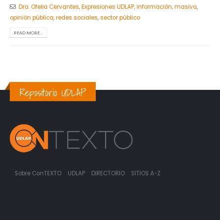
Dra. Ofelia Cervantes
,
Expresiones UDLAP
,
información
,
masiva
,
opinión pública
,
redes sociales
,
sector público
READ MORE...
Repositorio UDLAP
Sobre ConTEXTO
UDLAP
DIRECTORIO
SITIOS A-Z