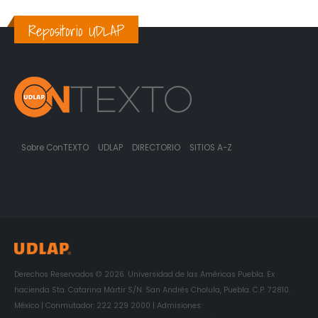
Repositorio UDLAP
Sobre ConTEXTO
UDLAP
DIRECTORIO
SITIOS A-Z
Derechos Reservados © 2026. Universidad de las Américas Puebla. Ex
hacienda Sta. Catarina Mártir S/N. San Andrés Cholula, Puebla. C.P. 72810.
México | Conmutador: 222 229 2000 | Admisiones: