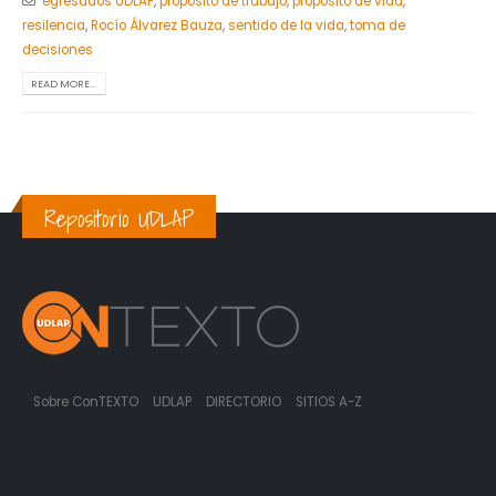
egresados UDLAP
,
propósito de trabajo
,
propósito de vida
,
resilencia
,
Rocío Álvarez Bauza
,
sentido de la vida
,
toma de
decisiones
READ MORE...
Repositorio UDLAP
Sobre ConTEXTO
UDLAP
DIRECTORIO
SITIOS A-Z