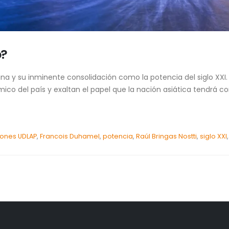
o?
a y su inminente consolidación como la potencia del siglo XXI. 
o del país y exaltan el papel que la nación asiática tendrá co
iones UDLAP
,
Francois Duhamel
,
potencia
,
Raúl Bringas Nostti
,
siglo XXI