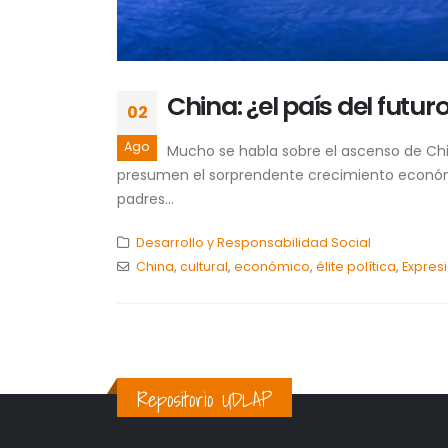
China: ¿el país del futur
02
Ago
Mucho se habla sobre el ascenso de Chin
presumen el sorprendente crecimiento económic
padres...
Desarrollo y Responsabilidad Social
China
,
cultural
,
económico
,
élite política
,
Expres
Repositorio UDLAP