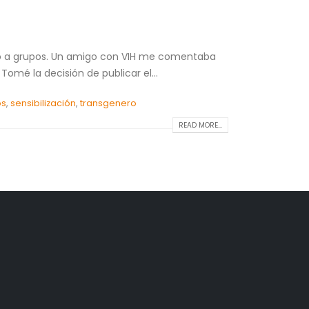
do a grupos. Un amigo con VIH me comentaba
mé la decisión de publicar el...
os
,
sensibilización
,
transgenero
READ MORE...