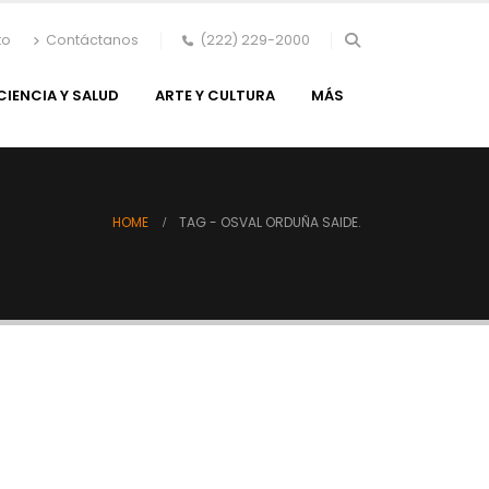
to
Contáctanos
(222) 229-2000
CIENCIA Y SALUD
ARTE Y CULTURA
MÁS
HOME
TAG -
OSVAL ORDUÑA SAIDE.