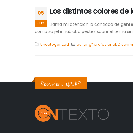
Los distintos colores de 
05
Jun
Llama mi atención la cantidad de gent
como su jefe hablaba pestes sobre el tema sin
Uncategorized
bullying” profesional
,
Discrim
Repositorio UDLAP