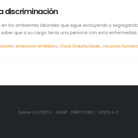
la discriminación
e en los ambientes laborales que sigue excluyendo y segregan
 saber que a su cargo tenía una persona con esta enfermedad. To
inación
,
empresas en México
,
Osval Orduña Saide.
,
recursos human
Sobre ConTEXTO
UDLAP
DIRECTORIO
SITIOS A-Z