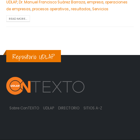
UDLAP
,
Dr. Manuel Francisco Suárez Barraza
,
empresa
,
operaciones
de empresas
,
procesos operativos.
,
resultados
,
Servicios
READ MORE...
Repositorio UDLAP
Sobre ConTEXTO
UDLAP
DIRECTORIO
SITIOS A-Z