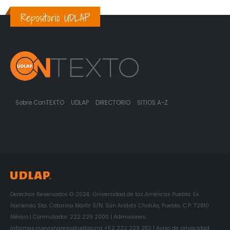
Repositorio UDLAP
Sobre ConTEXTO
UDLAP
DIRECTORIO
SITIOS A-Z
Derechos Reservados © 2026. Universidad de las Américas Puebla. Ex
hacienda Sta. Catarina Mártir S/N. San Andrés Cholula, Puebla. C.P. 72810.
México | Conmutador: 222 229 2000 | Admisiones:
informes.nuevoingreso@udlap.mx +52 222 229 2112 | Aviso de privacidad