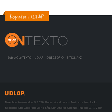
Repositorio UDLAP
Sobre ConTEXTO
UDLAP
DIRECTORIO
SITIOS A-Z
Derechos Reservados © 2026. Universidad de las Américas Puebla. Ex
hacienda Sta. Catarina Mártir S/N. San Andrés Cholula, Puebla. C.P. 72810.