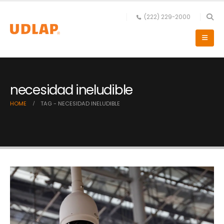
(222) 229-2000
necesidad ineludible
HOME
TAG -
NECESIDAD INELUDIBLE