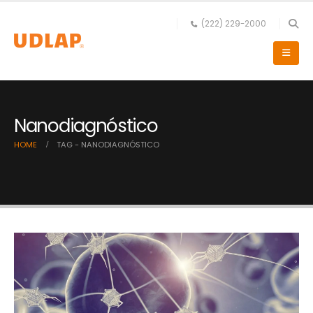
(222) 229-2000
Nanodiagnóstico
HOME
TAG -
NANODIAGNÓSTICO