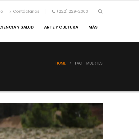
to
Contáctanos
(222) 229-2000
CIENCIA Y SALUD
ARTE Y CULTURA
MÁS
HOME
TAG -
MUERTES