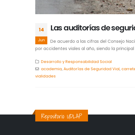
Las auditorías de seguri
14
Jun
De acuerdo a las cifras del Consejo Nac
por accidentes viales al año, siendo la principa
Desarrollo y Responsabilidad Social
academia
,
Auditorías de Seguridad Vial
,
carret
vialidades
Repositorio UDLAP