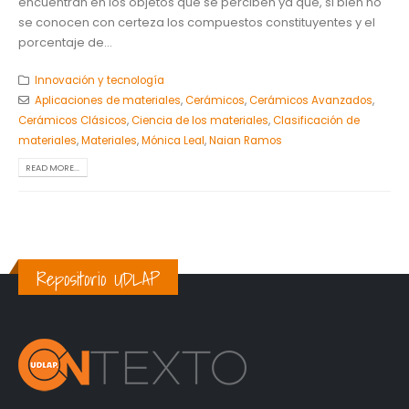
encuentran en los objetos que se perciben ya que, si bien no
se conocen con certeza los compuestos constituyentes y el
porcentaje de...
Innovación y tecnología
Aplicaciones de materiales
,
Cerámicos
,
Cerámicos Avanzados
,
Cerámicos Clásicos
,
Ciencia de los materiales
,
Clasificación de
materiales
,
Materiales
,
Mónica Leal
,
Naian Ramos
READ MORE...
Repositorio UDLAP