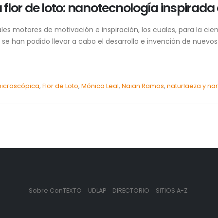
 flor de loto: nanotecnología inspirada 
ales motores de motivación e inspiración, los cuales, para la ci
e han podido llevar a cabo el desarrollo e invención de nuev
microscópica
,
Flor de Loto
,
Mónica Leal
,
Naian Ramos
,
naturlaeza y na
Sobre ConTEXTO
UDLAP
DIRECTORIO
SITIOS A-Z