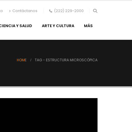
to
Contáctanos
(222) 229-2000
CIENCIA Y SALUD
ARTE Y CULTURA
MÁS
HOME
TAG -
ESTRUCTURA MICROSCÓPICA