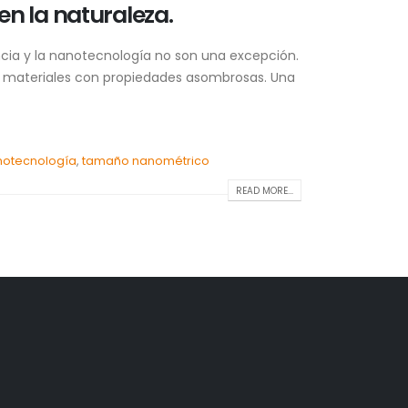
en la naturaleza.
encia y la nanotecnología no son una excepción.
os materiales con propiedades asombrosas. Una
notecnología
,
tamaño nanométrico
READ MORE...