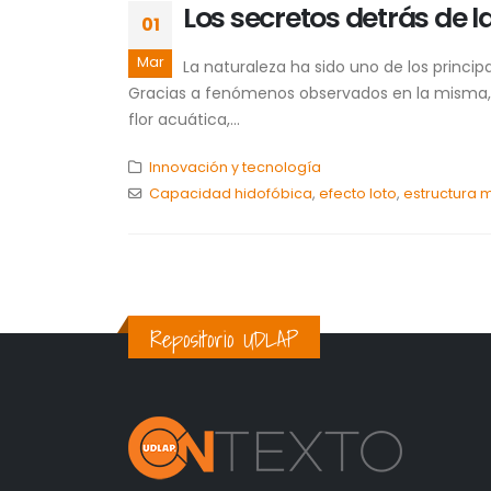
Los secretos detrás de la
01
Mar
La naturaleza ha sido uno de los princip
Gracias a fenómenos observados en la misma, s
flor acuática,...
Innovación y tecnología
Capacidad hidofóbica
,
efecto loto
,
estructura 
Repositorio UDLAP