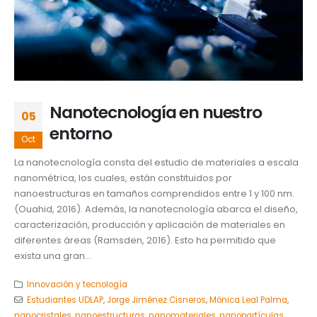
Nanotecnología en nuestro
05
entorno
Oct
La nanotecnología consta del estudio de materiales a escala
nanométrica, los cuales, están constituidos por
nanoestructuras en tamaños comprendidos entre 1 y 100 nm.
(Ouahid, 2016). Además, la nanotecnología abarca el diseño,
caracterización, producción y aplicación de materiales en
diferentes áreas (Ramsden, 2016). Esto ha permitido que
exista una gran...
Innovación y tecnología
Estudiantes UDLAP
,
Jorge Jiménez Cisneros
,
Mónica Leal Palma
,
nanocristales
,
nanoestructuras
,
nanomateriales
,
nanopartículas
,