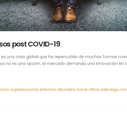
osos post COVID-19
s una crisis global que ha repercutido de muchas formas nue
tal ya no es una opción, el mercado demanda una innovación en
torno organizacional
,
entornos laborales
,
home office
,
Liderazgo
,
mod