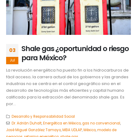
Shale gas ¿oportunidad o riesgo
03
para México?
Jul
La revolución energética ha puesto fin a los hidrocarburos de
fácil acceso; la carrera actual de los gobiernos y las grandes
industrias no se centra en el control geográfico sino en el
desarrollo de tecnologías más eficientes y capital humano
calificado para la extracción del denominado shale gas. Es
por...
Desarrollo y Responsabilidad Social
Dr. Adrián Duhalt
,
Energética en México
,
gas no convencional
,
José Miguel González Tamayo
,
MBA UDLAP
,
México
,
modelo de
negocios
,
reforma energética
,
shale gas